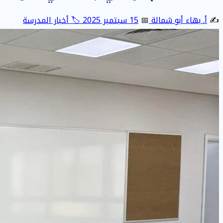
✍️
أ. بهاء أبو شمالة
📅
15 سبتمبر 2025
🏷️ أخبار المدرسة