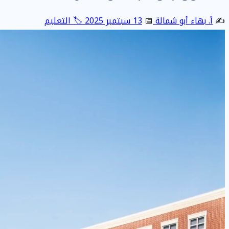
✍️
أ. بهاء أبو شمالة
📅
13 سبتمبر 2025
🏷️ التعليم